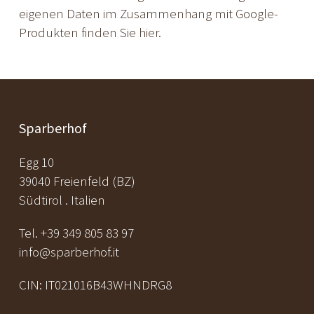
eigenen Daten im Zusammenhang mit Google-
Produkten
finden Sie hier
.
Sparberhof
Egg 10
39040 Freienfeld (BZ)
Südtirol . Italien
Tel. +39 349 805 83 97
info@sparberhof.it
CIN: IT021016B43WHNDRG8