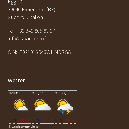
Egg 10
39040 Freienfeld (BZ)
Südtirol . Italien
Tel. +39 349 805 83 97
info@sparberhof.it
CIN: IT021016B43WHNDRG8
Wetter
Heute
Morgen
Montag
16 °C
33 °C
17 °C
34 °C
17 °C
34 °C
©
Landeswetterdienst